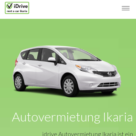
Togg
navig
Autovermietung Ikaria
idrive Autovermietung Ikaria ist ein